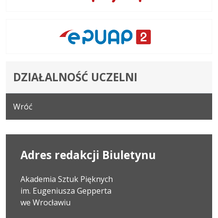
DZIAŁALNOŚĆ UCZELNI
Wróć
Adres redakcji Biuletynu
Akademia Sztuk Pięknych
im. Eugeniusza Gepperta
we Wrocławiu