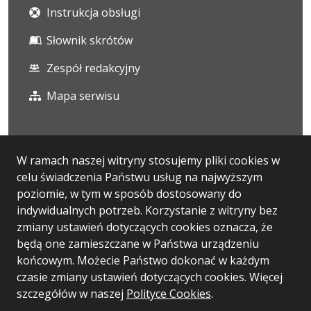
Instrukcja obsługi
Słownik skrótów
Zespół redakcyjny
Mapa serwisu
Statystyka i dane osobowe
W ramach naszej witryny stosujemy pliki cookies w
celu świadczenia Państwu usług na najwyższym
Statystyki oglądalności
poziomie, w tym w sposób dostosowany do
Ostatnio dodane
indywidualnych potrzeb. Korzystanie z witryny bez
zmiany ustawień dotyczących cookies oznacza, że
RODO
będą one zamieszczane w Państwa urządzeniu
końcowym. Możecie Państwo dokonać w każdym
czasie zmiany ustawień dotyczących cookies. Więcej
szczegółów w naszej
Wersja systemu: 5.7.0 [58]
Polityce Cookies
.
Ostatnia aktualizacja BIP: 07.08.2026 12:38