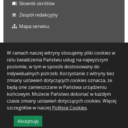
Słownik skrótów
Zespół redakcyjny
Mapa serwisu
Statystyka i dane osobowe
W ramach naszej witryny stosujemy pliki cookies w
celu świadczenia Państwu usług na najwyższym
Statystyki oglądalności
poziomie, w tym w sposób dostosowany do
Ostatnio dodane
indywidualnych potrzeb. Korzystanie z witryny bez
zmiany ustawień dotyczących cookies oznacza, że
RODO
będą one zamieszczane w Państwa urządzeniu
końcowym. Możecie Państwo dokonać w każdym
czasie zmiany ustawień dotyczących cookies. Więcej
szczegółów w naszej
Wersja systemu: 5.7.0 [58]
Polityce Cookies
.
Ostatnia aktualizacja BIP: 07.08.2026 12:38
Akceptuję
CMS i hosting: Logonet Sp. z o.o. w Bydgoszczy
informację