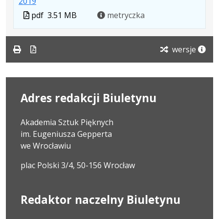
.
.
.
2019
pdf
nowej
Plik
Rozmiar
Otwiera
Plik
pdf
karcie.
3.51 MB
metryczka
w
pliku:
się
w
formacie:
3.51
w
formacie
pdf
MB
nowej
wersje
karcie.
Adres redakcji Biuletynu
Akademia Sztuk Pięknych
im. Eugeniusza Gepperta
we Wrocławiu
plac Polski 3/4, 50-156 Wrocław
Redaktor naczelny Biuletynu