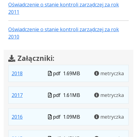
Oświadczenie o stanie kontroli zarządczej za rok
2011
Oświadczenie o stanie kontroli zarządczej za rok
2010
Załączniki:
.
.
.
Plik
2018
pdf
1.69MB
metryczka
Plik
Rozmiar
Otwiera
w
w
pliku:
się
formacie
.
.
.
Plik
2017
formacie:
1.69MB
w
pdf
1.61MB
metryczka
Plik
Rozmiar
Otwiera
w
pdf
nowej
w
pliku:
się
formacie
karcie.
.
.
.
Plik
2016
formacie:
1.61MB
w
pdf
1.09MB
metryczka
Plik
Rozmiar
Otwiera
w
pdf
nowej
w
pliku:
się
formacie
karcie.