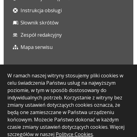
Instrukcja obsługi
Słownik skrótów
Zespół redakcyjny
Mapa serwisu
Statystyka i dane osobowe
W ramach naszej witryny stosujemy pliki cookies w
celu świadczenia Państwu usług na najwyższym
Statystyki oglądalności
poziomie, w tym w sposób dostosowany do
Ostatnio dodane
indywidualnych potrzeb. Korzystanie z witryny bez
zmiany ustawień dotyczących cookies oznacza, że
RODO
będą one zamieszczane w Państwa urządzeniu
końcowym. Możecie Państwo dokonać w każdym
czasie zmiany ustawień dotyczących cookies. Więcej
szczegółów w naszej
Wersja systemu: 5.7.0 [58]
Polityce Cookies
.