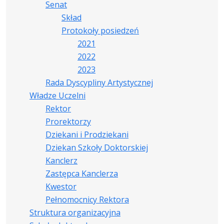
Senat
Skład
Protokoły posiedzeń
2021
2022
2023
Rada Dyscypliny Artystycznej
Władze Uczelni
Rektor
Prorektorzy
Dziekani i Prodziekani
Dziekan Szkoły Doktorskiej
Kanclerz
Zastępca Kanclerza
Kwestor
Pełnomocnicy Rektora
Struktura organizacyjna