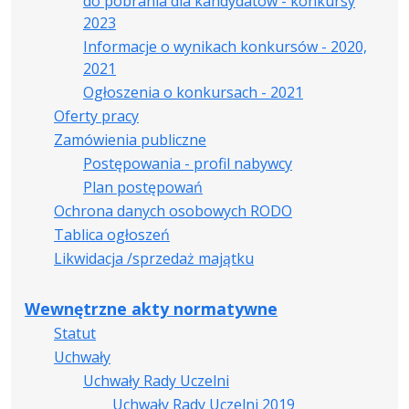
do pobrania dla kandydatów - konkursy
2023
Informacje o wynikach konkursów - 2020,
2021
Ogłoszenia o konkursach - 2021
Oferty pracy
Zamówienia publiczne
Postępowania - profil nabywcy
Plan postępowań
Ochrona danych osobowych RODO
Tablica ogłoszeń
Likwidacja /sprzedaż majątku
Wewnętrzne akty normatywne
Statut
Uchwały
Uchwały Rady Uczelni
Uchwały Rady Uczelni 2019