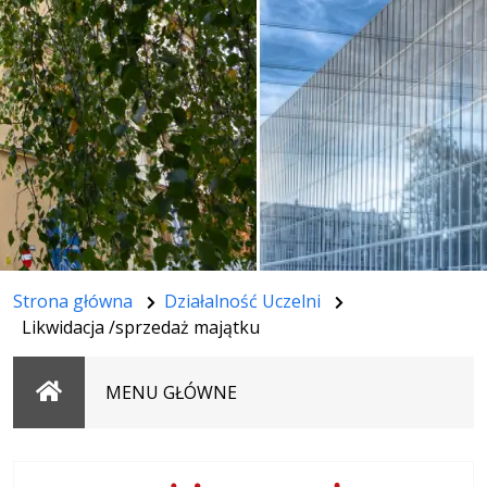
Strona główna
Działalność Uczelni
Likwidacja /sprzedaż majątku
Strona
MENU GŁÓWNE
główna